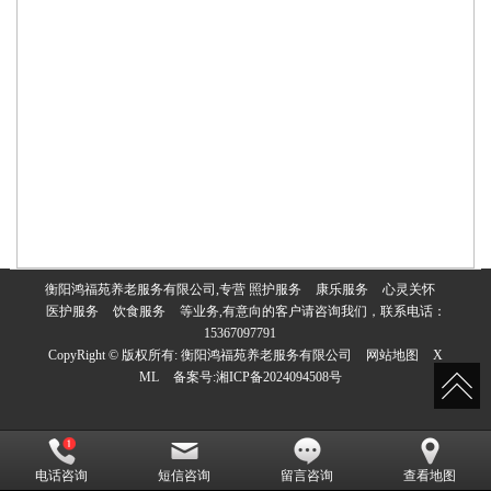
衡阳鸿福苑养老服务有限公司,专营
照护服务
康乐服务
心灵关怀
医护服务
饮食服务
等业务,有意向的客户请咨询我们，联系电话：
15367097791
CopyRight © 版权所有:
衡阳鸿福苑养老服务有限公司
网站地图
X
ML
备案号:
湘ICP备2024094508号
电话咨询
短信咨询
留言咨询
查看地图